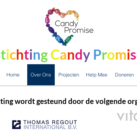
S
t
i
c
h
t
i
n
g
C
a
n
d
y
P
r
o
m
i
s
Home
Over Ons
Projecten
Help Mee
Doneren
ting wordt gesteund door de volgende org