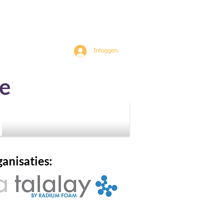
Inloggen
e
anisaties: