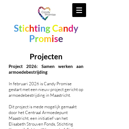
S
t
i
c
h
t
i
n
g
C
a
n
d
y
P
r
o
m
i
s
e
Projecten
Project 2026: Samen werken aan
armoedebestrijding
In februari 2026 is Candy Promise
gestart met een nieuw project gericht op
armoedebestrijding in Maastricht.
Dit project is mede mogelijk gemaakt
door het Centraal Armoedepunt
Maastricht, een initiatief van het
Elisabeth Strouven Fonds, Stichting