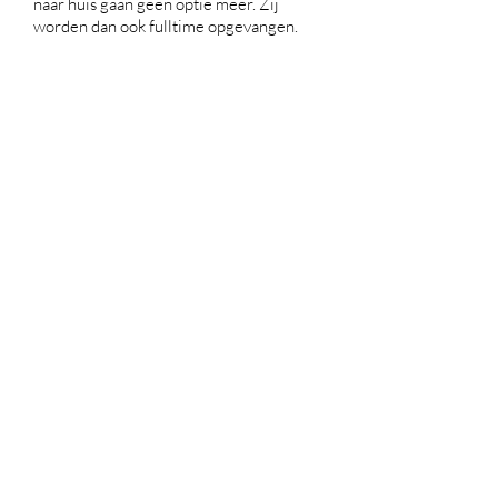
naar huis gaan geen optie meer. Zij
worden dan ook fulltime opgevangen.
Foto's internaat
Actuele projecten
Projecten in Zuid-Limburg
​Kinderarmoede in Zuid – Limburg ligt
boven het landelijk gemiddelde. Wij gaan
kinderen uit minder bedeelde gezinnen de
mogelijkheid bieden om een dagje weg te