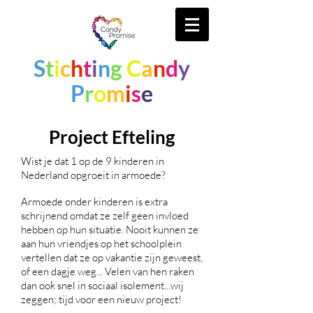
S
t
i
c
h
t
i
n
g
C
a
n
d
y
P
r
o
m
i
s
e
Project Efteling
Wist je dat 1 op de 9 kinderen in
Nederland opgroeit in armoede?
Armoede onder kinderen is extra
schrijnend omdat ze zelf geen invloed
hebben op hun situatie. Nooit kunnen ze
aan hun vriendjes op het schoolplein
vertellen dat ze op vakantie zijn geweest,
of een dagje weg... Velen van hen raken
dan ook snel in sociaal isolement...wij
zeggen; tijd voor een nieuw project!